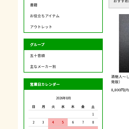
おすすめ
書籍
お役立ちアイテム
アウトレット
グループ
五十音順
主なメーカー別
酒魅人～し
発版）
営業日カレンダー
8,800円(
2026年8月
日
月
火
水
木
金
土
1
2
3
4
5
6
7
8