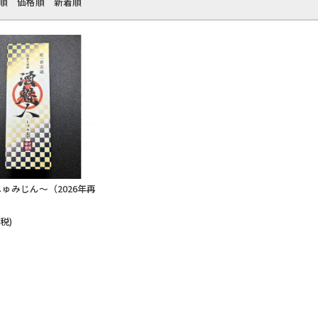
順
価格順
新着順
ゅみじん～（2026年再
内税)