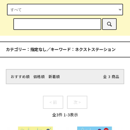
カテゴリー：指定なし／キーワード：ネクストステーション
おすすめ順
価格順
新着順
全
3
商品
< 前
次 >
全
3
件
1
-
3
表示