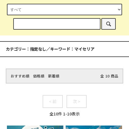
カテゴリー：指定なし／キーワード：マイセリア
おすすめ順
価格順
新着順
全
10
商品
< 前
次 >
全
10
件
1
-
10
表示