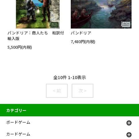
パンドリア：商人たち 和訳付
パンドリア
輸入版
7,480円(内税)
5,500円(内税)
全
10
件
1
-
10
表示
< 前
次 >
カテゴリー
ボードゲーム
カードゲーム