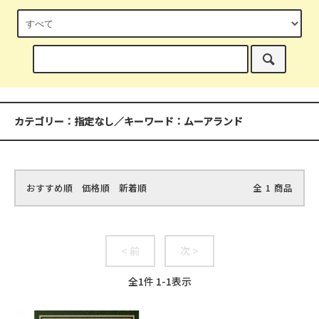
カテゴリー：指定なし／キーワード：ムーアランド
おすすめ順
価格順
新着順
全
1
商品
< 前
次 >
全
1
件
1
-
1
表示