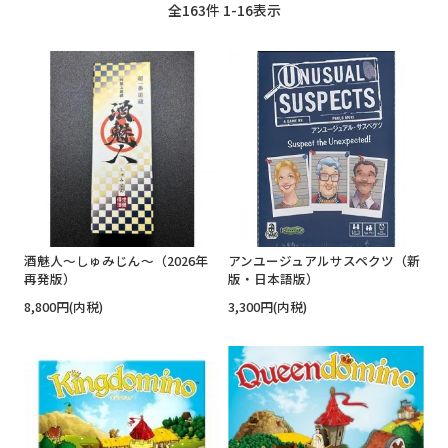
全
163
件
1
-
16
表示
酒魅人～しゅみじん～（2026年
アンユージュアルサスペクツ（新
再発版）
版・日本語版）
8,800円(内税)
3,300円(内税)