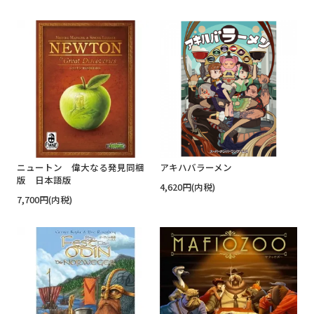
ニュートン 偉大なる発見同梱
アキハバラーメン
版 日本語版
4,620円(内税)
7,700円(内税)