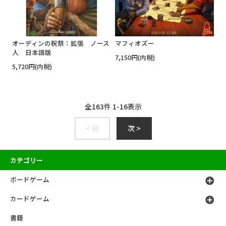
オーディンの祝祭：拡張 ノース
マフィオズー
人 日本語版
7,150円(内税)
5,720円(内税)
全
163
件
1
-
16
表示
< 前
次 >
カテゴリー
ボードゲーム
カードゲーム
書籍