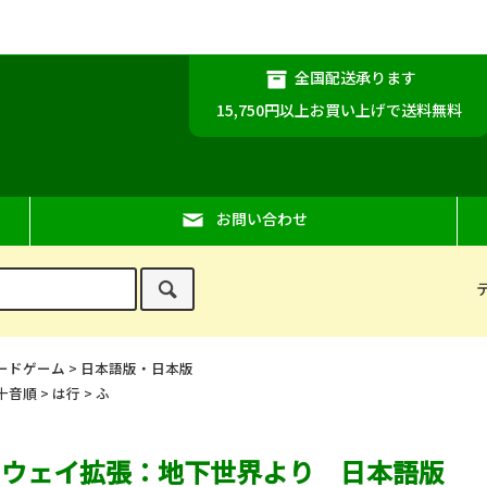
。
全国配送承ります
15,750円以上お買い上げで送料無料
お問い合わせ
ードゲーム
>
日本語版・日本版
十音順
>
は行
>
ふ
ラウェイ拡張：地下世界より 日本語版