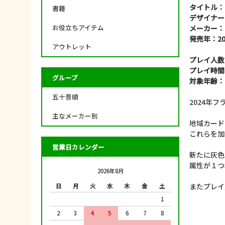
タイトル：
書籍
デザイナー：Jo
お役立ちアイテム
メーカー：E
発売年：20
アウトレット
プレイ人数
プレイ時間
グループ
対象年齢：
五十音順
2024年
主なメーカー別
地域カード
これらを加
営業日カレンダー
新たに灰色
属性が１つ
2026年8月
またプレイ
日
月
火
水
木
金
土
1
2
3
4
5
6
7
8