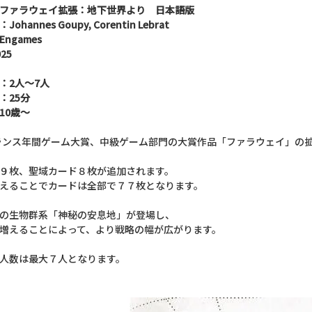
ファラウェイ拡張：地下世界より 日本語版
hannes Goupy, Corentin Lebrat
ngames
25
：2人～7人
：25分
10歳～
フランス年間ゲーム大賞、中級ゲーム部門の大賞作品「ファラウェイ」の
９枚、聖域カード８枚が追加されます。
えることでカードは全部で７７枚となります。
の生物群系「神秘の安息地」が登場し、
増えることによって、より戦略の幅が広がります。
人数は最大７人となります。