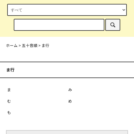
ホーム
>
五十音順
>
ま行
ま行
ま
み
む
め
も