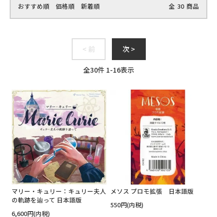
おすすめ順
価格順
新着順
全
30
商品
< 前
次 >
全
30
件
1
-
16
表示
マリー・キュリー：キュリー夫人
メソス プロモ拡張 日本語版
の軌跡を辿って 日本語版
550円(内税)
6,600円(内税)