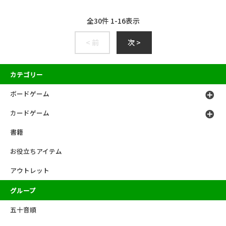
全
30
件
1
-
16
表示
< 前
次 >
カテゴリー
ボードゲーム
カードゲーム
書籍
お役立ちアイテム
アウトレット
グループ
五十音順