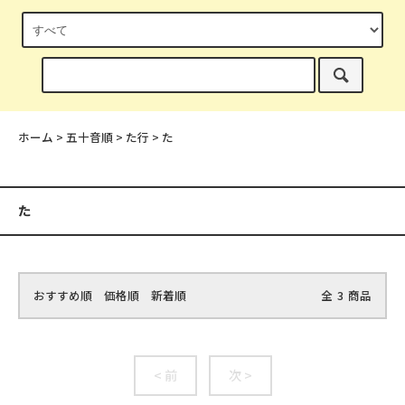
ホーム
>
五十音順
>
た行
>
た
た
おすすめ順
価格順
新着順
全
3
商品
< 前
次 >