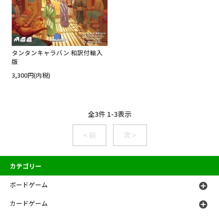
タンタンキャラバン 和訳付輸入
版
3,300円(内税)
全
3
件
1
-
3
表示
< 前
次 >
カテゴリー
ボードゲーム
カードゲーム