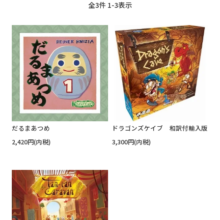
全
3
件
1
-
3
表示
だるまあつめ
ドラゴンズケイブ 和訳付輸入版
2,420円(内税)
3,300円(内税)